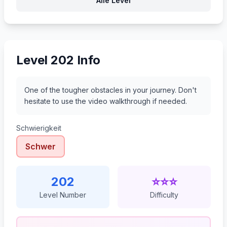
Alle Level
223
224
225
226
Level 202 Info
One of the tougher obstacles in your journey. Don't
hesitate to use the video walkthrough if needed.
Schwierigkeit
Schwer
202
⭐⭐⭐
Level Number
Difficulty