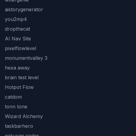
aistorygenerator
you2mp4
dropthecat
AI Nav Site
pixelflowlevel
monumentvalley 3
hexa away
brain test level
Hotpot Flow
catdom
tonn tone
Wizard Alchemy
taskbarhero
gakuran codes