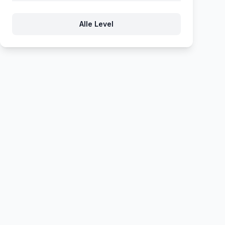
316
317
318
319
320
Alle Level
321
322
323
324
325
326
327
328
329