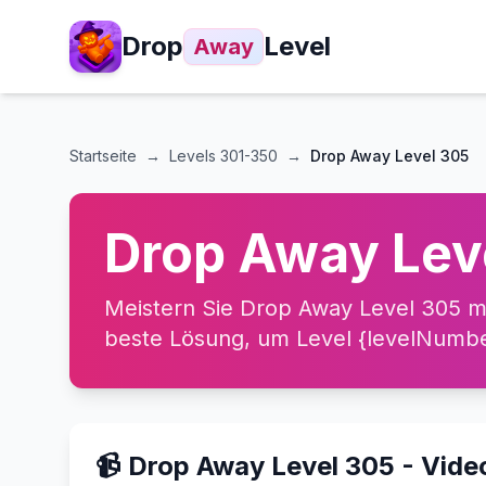
Drop
Level
Away
Startseite
→
Levels
301-350
→
Drop Away Level 305
Drop Away Lev
Meistern Sie Drop Away Level 305 mi
beste Lösung, um Level {levelNumber
📹 Drop Away Level 305 - Vid