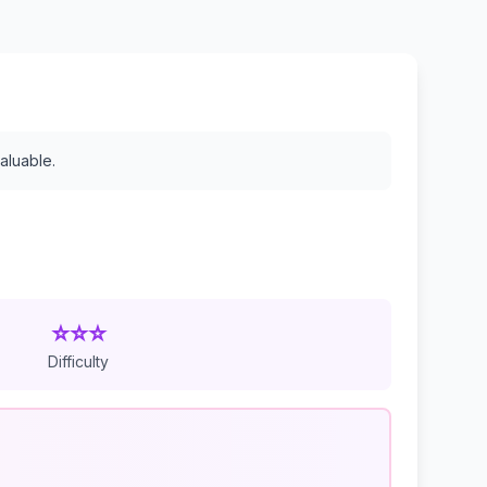
aluable.
⭐⭐⭐
Difficulty