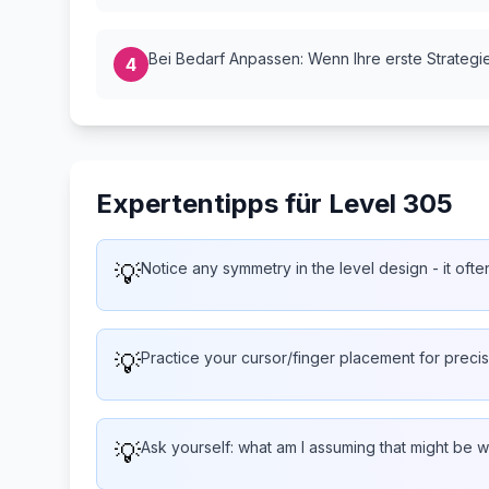
Bei Bedarf Anpassen: Wenn Ihre erste Strategie 
4
Expertentipps für Level 305
💡
Notice any symmetry in the level design - it often
💡
Practice your cursor/finger placement for preci
💡
Ask yourself: what am I assuming that might be 