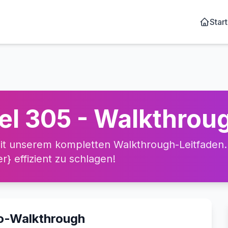
Start
el 305 - Walkthrou
t unserem kompletten Walkthrough-Leitfaden. 
} effizient zu schlagen!
eo-Walkthrough