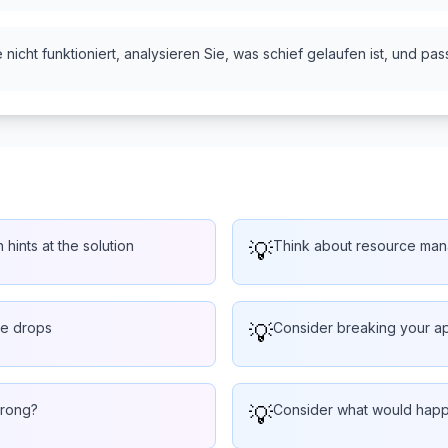
nicht funktioniert, analysieren Sie, was schief gelaufen ist, und pas
 hints at the solution
💡
Think about resource man
se drops
💡
Consider breaking your ap
wrong?
💡
Consider what would happe