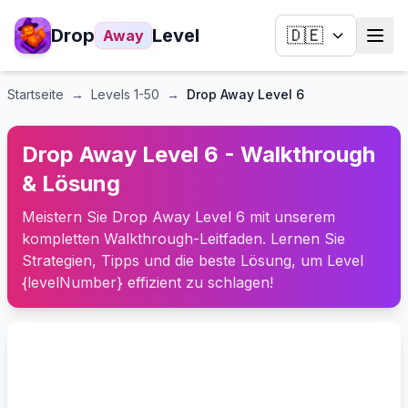
Drop
Level
🇩🇪
Away
Startseite
→
Levels
1-50
→
Drop Away Level 6
Drop Away Level 6 - Walkthrough
& Lösung
Meistern Sie Drop Away Level 6 mit unserem
kompletten Walkthrough-Leitfaden. Lernen Sie
Strategien, Tipps und die beste Lösung, um Level
{levelNumber} effizient zu schlagen!