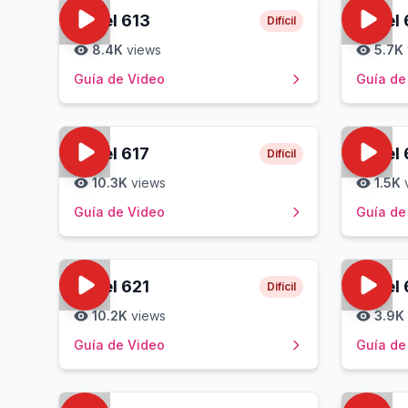
Level
613
Level
Difícil
8.4K
views
5.7K
Guía de Video
Guía de
Level
617
Level
Difícil
10.3K
views
1.5K
Guía de Video
Guía de
Level
621
Level
Difícil
10.2K
views
3.9K
Guía de Video
Guía de