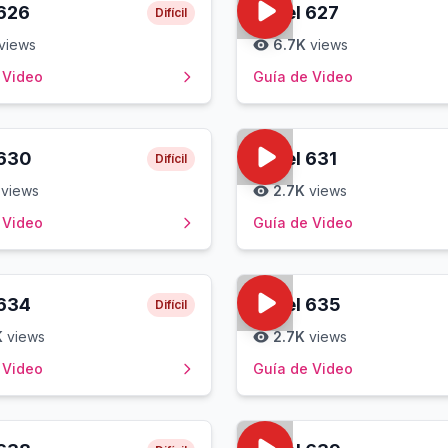
626
Level
627
Difícil
views
6.7K
views
 Video
Guía de Video
630
Level
631
Difícil
views
2.7K
views
 Video
Guía de Video
634
Level
635
Difícil
K
views
2.7K
views
 Video
Guía de Video