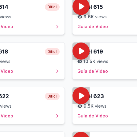
614
Level
615
Difícil
views
9.6K
views
 Video
Guía de Video
618
Level
619
Difícil
views
10.5K
views
 Video
Guía de Video
622
Level
623
Difícil
views
9.5K
views
 Video
Guía de Video