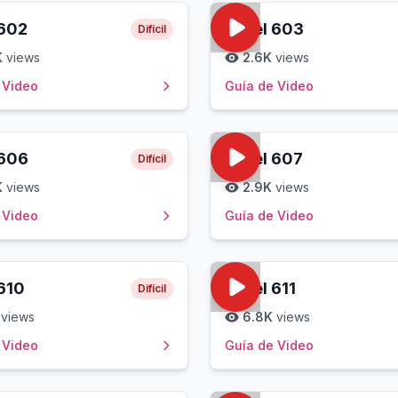
602
Level
603
Difícil
K
views
2.6K
views
 Video
Guía de Video
606
Level
607
Difícil
K
views
2.9K
views
 Video
Guía de Video
610
Level
611
Difícil
views
6.8K
views
 Video
Guía de Video