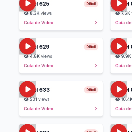
Level
625
Level
Difícil
8.3K
views
7.6K
Guía de Video
Guía de
Level
629
Level
Difícil
4.8K
views
9.9K
Guía de Video
Guía de
Level
633
Level
Difícil
501
views
10.4
Guía de Video
Guía de