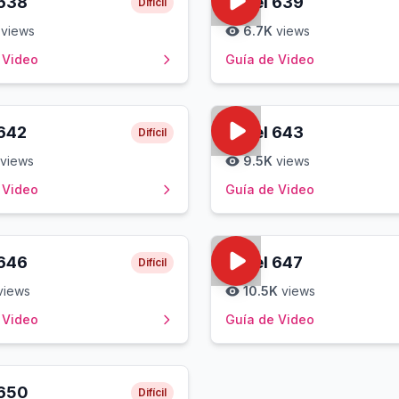
638
Level
639
Difícil
views
6.7K
views
 Video
Guía de Video
642
Level
643
Difícil
views
9.5K
views
 Video
Guía de Video
646
Level
647
Difícil
views
10.5K
views
 Video
Guía de Video
650
Difícil