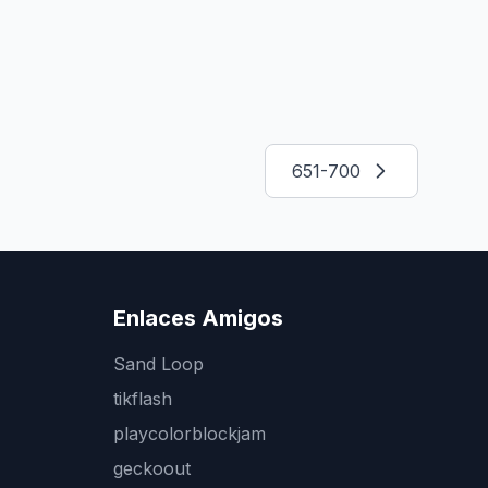
651-700
Enlaces Amigos
Sand Loop
tikflash
playcolorblockjam
geckoout