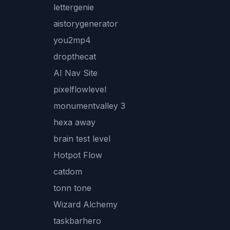
lettergenie
aistorygenerator
you2mp4
dropthecat
AI Nav Site
pixelflowlevel
monumentvalley 3
hexa away
brain test level
Hotpot Flow
catdom
tonn tone
Wizard Alchemy
taskbarhero