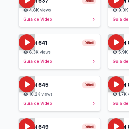
Level
637
Level
Difícil
4.8K
views
9.0K
Guía de Video
Guía de
Level
641
Level
Difícil
8.3K
views
5.9K
Guía de Video
Guía de
Level
645
Level
Difícil
10.2K
views
1.7K
Guía de Video
Guía de
Level
649
Level
Difícil