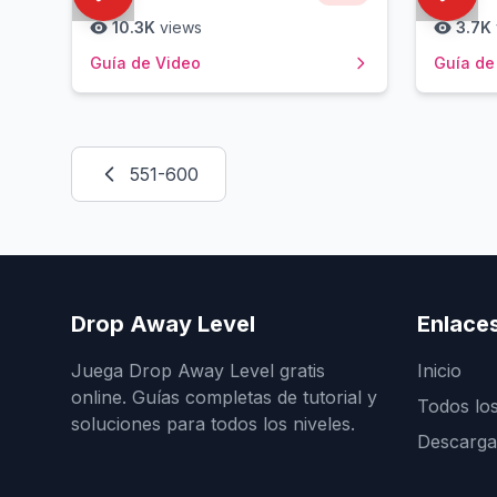
10.3K
views
3.7K
Guía de Video
Guía de
551-600
Drop Away Level
Enlace
Juega Drop Away Level gratis
Inicio
online. Guías completas de tutorial y
Todos los
soluciones para todos los niveles.
Descarga