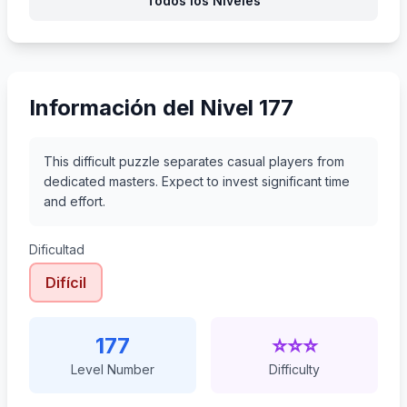
Todos los Niveles
198
199
200
201
Información del Nivel 177
This difficult puzzle separates casual players from
dedicated masters. Expect to invest significant time
and effort.
Dificultad
Difícil
177
⭐⭐⭐
Level Number
Difficulty