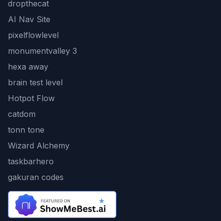
dropthecat
AI Nav Site
pixelflowlevel
monumentvalley 3
hexa away
brain test level
Hotpot Flow
catdom
tonn tone
Wizard Alchemy
taskbarhero
gakuran codes