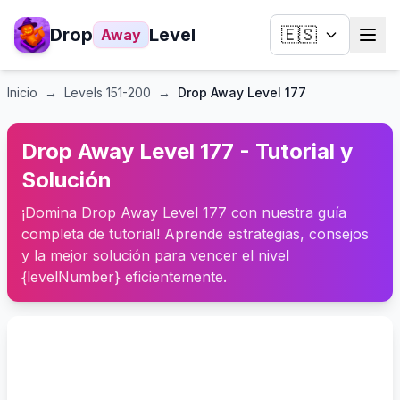
Drop
Level
🇪🇸
Away
Inicio
→
Levels
151-200
→
Drop Away Level 177
Drop Away Level 177 - Tutorial y
Solución
¡Domina Drop Away Level 177 con nuestra guía
completa de tutorial! Aprende estrategias, consejos
y la mejor solución para vencer el nivel
{levelNumber} eficientemente.