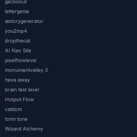
geckoout
lettergenie
aistorygenerator
you2mp4
dropthecat
AI Nav Site
pixelflowlevel
monumentvalley 3
hexa away
brain test level
Hotpot Flow
catdom
tonn tone
Wizard Alchemy