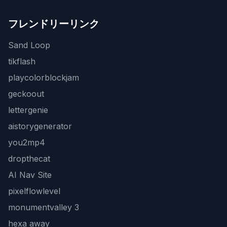
フレンドリーリンク
Sand Loop
tikflash
playcolorblockjam
geckoout
lettergenie
aistorygenerator
you2mp4
dropthecat
AI Nav Site
pixelflowlevel
monumentvalley 3
hexa away