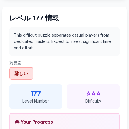
レベル 177 情報
This difficult puzzle separates casual players from
dedicated masters. Expect to invest significant time
and effort.
難易度
難しい
177
⭐⭐⭐
Level Number
Difficulty
🎮 Your Progress