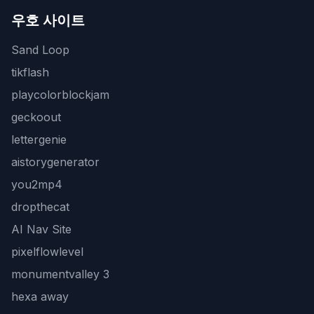
우호 사이트
Sand Loop
tikflash
playcolorblockjam
geckoout
lettergenie
aistorygenerator
you2mp4
dropthecat
AI Nav Site
pixelflowlevel
monumentvalley 3
hexa away