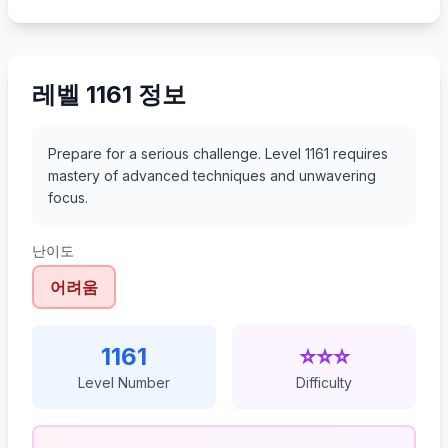
1182
1183
1184
1185
레벨 1161 정보
Prepare for a serious challenge. Level 1161 requires
mastery of advanced techniques and unwavering
focus.
난이도
어려움
1161
⭐⭐⭐
Level Number
Difficulty