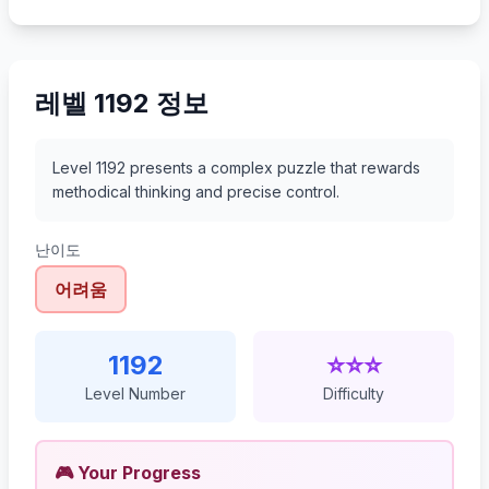
1213
1214
1215
1216
레벨 1192 정보
Level 1192 presents a complex puzzle that rewards
methodical thinking and precise control.
난이도
어려움
1192
⭐⭐⭐
Level Number
Difficulty
🎮 Your Progress