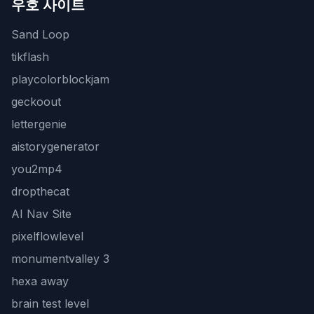
우호 사이트
Sand Loop
tikflash
playcolorblockjam
geckoout
lettergenie
aistorygenerator
you2mp4
dropthecat
AI Nav Site
pixelflowlevel
monumentvalley 3
hexa away
brain test level