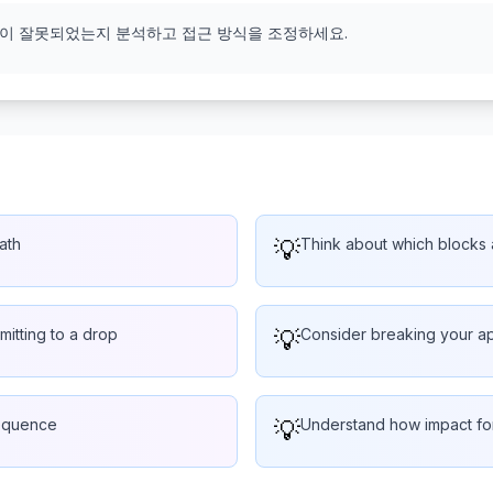
엇이 잘못되었는지 분석하고 접근 방식을 조정하세요.
ath
💡
Think about which blocks a
mitting to a drop
💡
Consider breaking your ap
sequence
💡
Understand how impact for