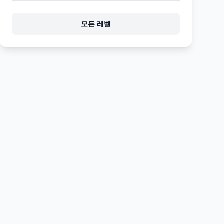
173
174
175
176
177
모든 레벨
178
179
180
181