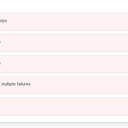
rops
n
n
multiple failures