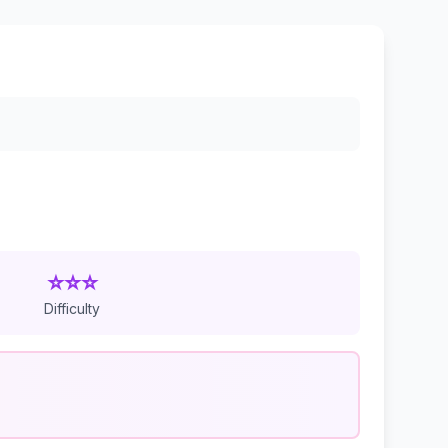
⭐⭐⭐
Difficulty