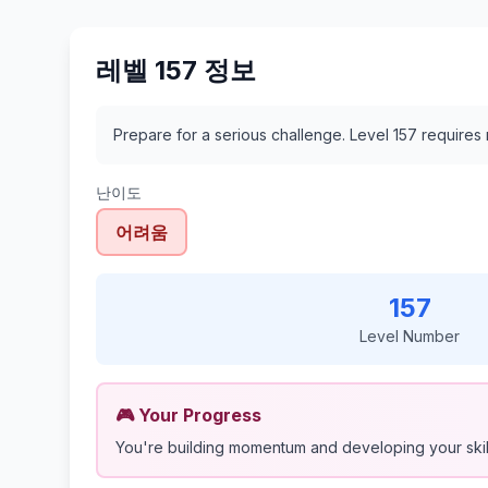
레벨 157 정보
Prepare for a serious challenge. Level 157 require
난이도
어려움
157
Level Number
🎮 Your Progress
You're building momentum and developing your skil