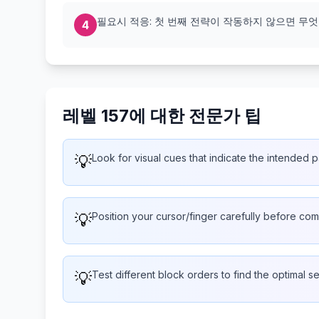
필요시 적응: 첫 번째 전략이 작동하지 않으면 무
4
레벨 157에 대한 전문가 팁
💡
Look for visual cues that indicate the intended p
💡
Position your cursor/finger carefully before com
💡
Test different block orders to find the optimal 