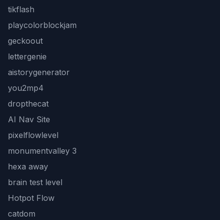
tikflash
playcolorblockjam
geckoout
lettergenie
aistorygenerator
you2mp4
dropthecat
AI Nav Site
pixelflowlevel
monumentvalley 3
hexa away
brain test level
Hotpot Flow
catdom