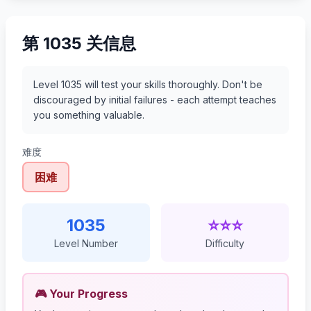
第 1035 关信息
Level 1035 will test your skills thoroughly. Don't be
discouraged by initial failures - each attempt teaches
you something valuable.
难度
困难
1035
⭐⭐⭐
Level Number
Difficulty
🎮 Your Progress