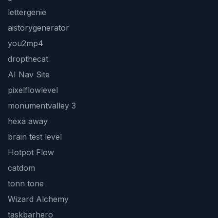
lettergenie
aistorygenerator
you2mp4
dropthecat
AI Nav Site
pixelflowlevel
monumentvalley 3
hexa away
brain test level
Hotpot Flow
catdom
tonn tone
Wizard Alchemy
taskbarhero