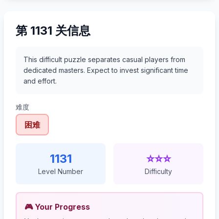
第 1131 关信息
This difficult puzzle separates casual players from
dedicated masters. Expect to invest significant time
and effort.
难度
困难
1131
⭐⭐⭐
Level Number
Difficulty
🎮 Your Progress