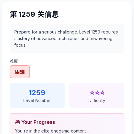
第 1259 关信息
Prepare for a serious challenge. Level 1259 requires
mastery of advanced techniques and unwavering
focus.
难度
困难
1259
⭐⭐⭐
Level Number
Difficulty
🎮 Your Progress
You're in the elite endgame content -