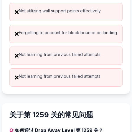
Not utilizing wall support points effectively
❌
Forgetting to account for block bounce on landing
❌
Not learning from previous failed attempts
❌
Not learning from previous failed attempts
❌
关于第 1259 关的常见问题
Q:
如何通过 Drop Away Level 第 1259 关？