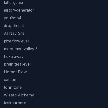
lettergenie
aistorygenerator
you2mp4
dropthecat
AI Nav Site
pixelflowlevel
monumentvalley 3
hexa away
brain test level
Hotpot Flow
catdom
tonn tone
Wizard Alchemy
taskbarhero