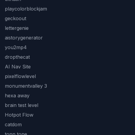
playcolorblockjam
geckoout
lettergenie
aistorygenerator
you2mp4
dropthecat
AI Nav Site
pixelflowlevel
monumentvalley 3
hexa away
brain test level
Hotpot Flow
catdom
tonn tone