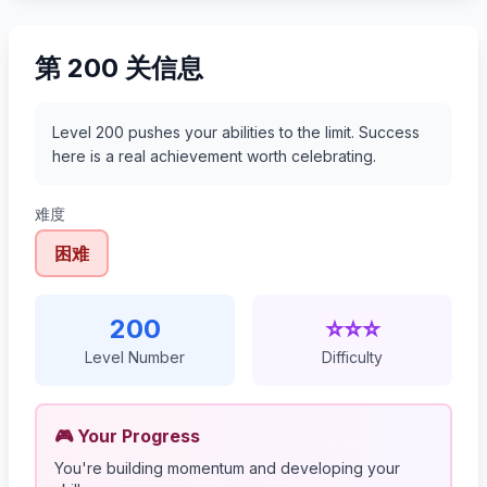
第 200 关信息
Level 200 pushes your abilities to the limit. Success
here is a real achievement worth celebrating.
难度
困难
200
⭐⭐⭐
Level Number
Difficulty
🎮 Your Progress
You're building momentum and developing your