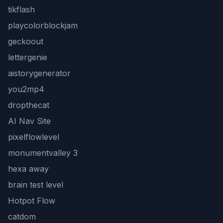
tikflash
playcolorblockjam
geckoout
lettergenie
aistorygenerator
you2mp4
dropthecat
AI Nav Site
pixelflowlevel
monumentvalley 3
hexa away
brain test level
Hotpot Flow
catdom