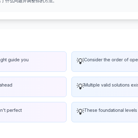
出了什么问题并调整你的方法。
might guide you
💡
Consider the order of oper
 ahead
💡
Multiple valid solutions e
en't perfect
💡
These foundational levels