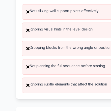
Not utilizing wall support points effectively
❌
Ignoring visual hints in the level design
❌
Dropping blocks from the wrong angle or positio
❌
Not planning the full sequence before starting
❌
Ignoring subtle elements that affect the solution
❌