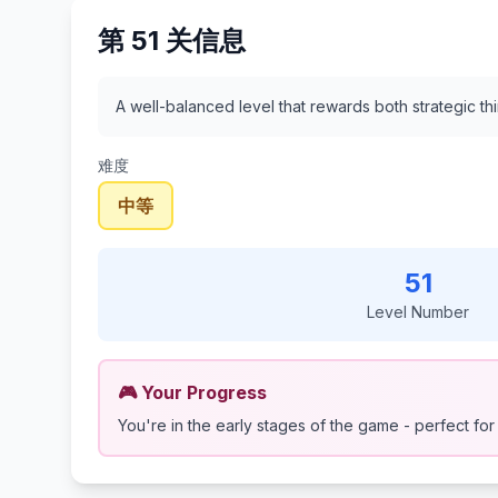
第 51 关信息
A well-balanced level that rewards both strategic th
难度
中等
51
Level Number
🎮 Your Progress
You're in the early stages of the game - perfect for 