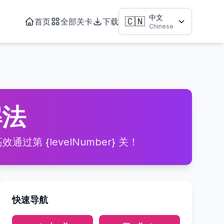
中文
🇨🇳
首页
全部关卡
下载
Chinese
解法
过第 {levelNumber} 关！
快速导航