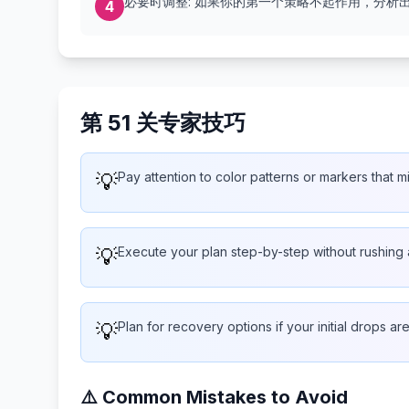
必要时调整: 如果你的第一个策略不起作用，分析
4
第 51 关专家技巧
💡
Pay attention to color patterns or markers that 
💡
Execute your plan step-by-step without rushing
💡
Plan for recovery options if your initial drops ar
⚠️ Common Mistakes to Avoid