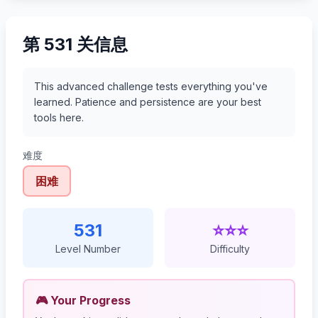
第 531 关信息
This advanced challenge tests everything you've
learned. Patience and persistence are your best
tools here.
难度
困难
531
⭐⭐⭐
Level Number
Difficulty
🎮 Your Progress