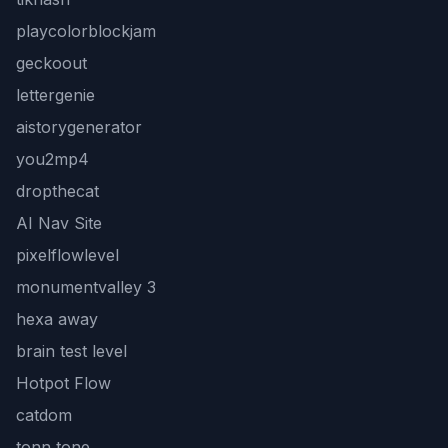
playcolorblockjam
geckoout
lettergenie
aistorygenerator
you2mp4
dropthecat
AI Nav Site
pixelflowlevel
monumentvalley 3
hexa away
brain test level
Hotpot Flow
catdom
tonn tone