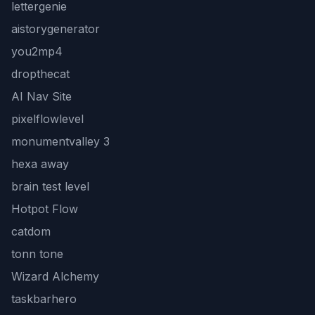
lettergenie
aistorygenerator
you2mp4
dropthecat
AI Nav Site
pixelflowlevel
monumentvalley 3
hexa away
brain test level
Hotpot Flow
catdom
tonn tone
Wizard Alchemy
taskbarhero