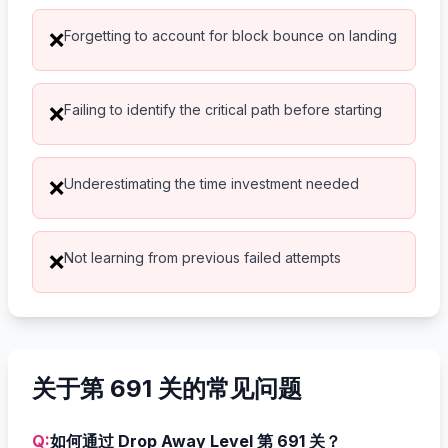
Forgetting to account for block bounce on landing
❌
Failing to identify the critical path before starting
❌
Underestimating the time investment needed
❌
Not learning from previous failed attempts
❌
关于第 691 关的常见问题
Q:
如何通过 Drop Away Level 第 691 关？