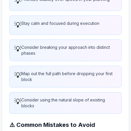
💡
💡
Stay calm and focused during execution
💡
Consider breaking your approach into distinct
phases
💡
Map out the full path before dropping your first
block
💡
Consider using the natural slope of existing
blocks
⚠️ Common Mistakes to Avoid