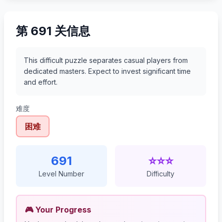
第 691 关信息
This difficult puzzle separates casual players from
dedicated masters. Expect to invest significant time
and effort.
难度
困难
691
⭐⭐⭐
Level Number
Difficulty
🎮 Your Progress