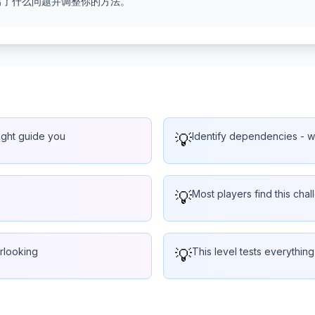
出了什么问题并调整你的方法。
might guide you
💡
Identify dependencies - wh
💡
Most players find this chal
erlooking
💡
This level tests everythin