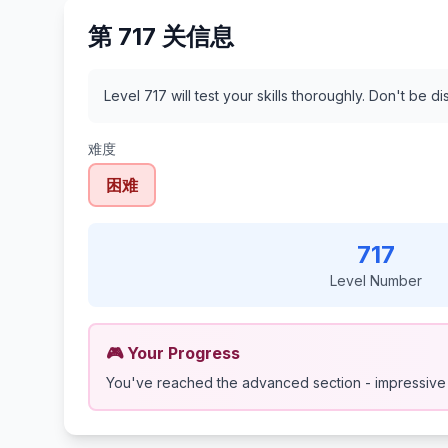
第 717 关信息
Level 717 will test your skills thoroughly. Don't be 
难度
困难
717
Level Number
🎮 Your Progress
You've reached the advanced section - impressive 