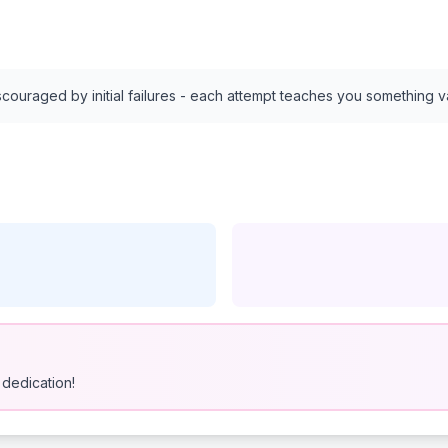
discouraged by initial failures - each attempt teaches you something v
dedication!