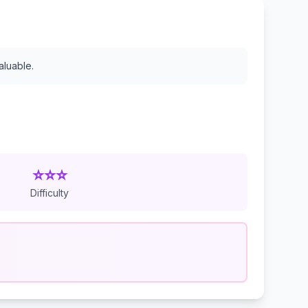
aluable.
⭐⭐⭐
Difficulty