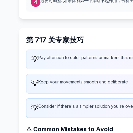
必要时调整: 如果你的第一个策略不起作用，分析
4
第 717 关专家技巧
💡
Pay attention to color patterns or markers that 
💡
Keep your movements smooth and deliberate
💡
Consider if there's a simpler solution you're ov
⚠️ Common Mistakes to Avoid