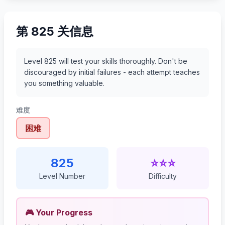
第 825 关信息
Level 825 will test your skills thoroughly. Don't be
discouraged by initial failures - each attempt teaches
you something valuable.
难度
困难
825
⭐⭐⭐
Level Number
Difficulty
🎮 Your Progress