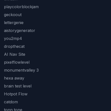
playcolorblockjam
geckoout
lettergenie
aistorygenerator
you2mp4
dropthecat
AI Nav Site
pixelflowlevel
monumentvalley 3
hexa away
brain test level
Hotpot Flow
catdom
tonn tone