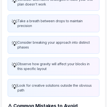
💡
plan doesn't work
💡
Take a breath between drops to maintain
precision
💡
Consider breaking your approach into distinct
phases
💡
Observe how gravity will affect your blocks in
this specific layout
💡
Look for creative solutions outside the obvious
path
⚠️ Common Mistakes to Avoid