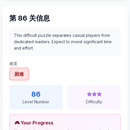
第 86 关信息
This difficult puzzle separates casual players from
dedicated masters. Expect to invest significant time
and effort.
难度
困难
86
⭐⭐⭐
Level Number
Difficulty
🎮 Your Progress