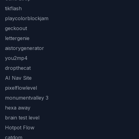
tikflash
playcolorblockjam
geckoout
lettergenie
aistorygenerator
you2mp4
dropthecat
AI Nav Site
pixelflowlevel
monumentvalley 3
hexa away
brain test level
Hotpot Flow
catdom