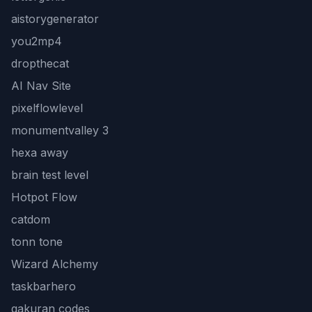
aistorygenerator
you2mp4
dropthecat
AI Nav Site
pixelflowlevel
monumentvalley 3
hexa away
brain test level
Hotpot Flow
catdom
tonn tone
Wizard Alchemy
taskbarhero
gakuran codes