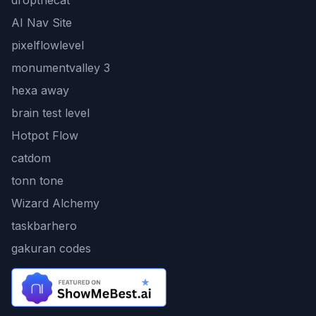
dropthecat
AI Nav Site
pixelflowlevel
monumentvalley 3
hexa away
brain test level
Hotpot Flow
catdom
tonn tone
Wizard Alchemy
taskbarhero
gakuran codes