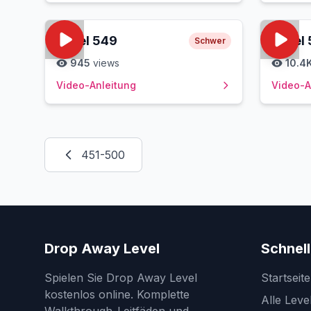
Level
549
Level
Schwer
945
views
10.4
Video-Anleitung
Video-A
451-500
Drop Away Level
Schnell
Spielen Sie Drop Away Level
Startseite
kostenlos online. Komplette
Alle Leve