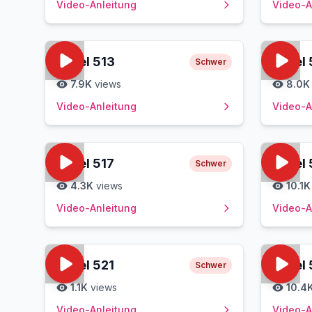
Video-Anleitung
Video-A
Level
513
Level
Schwer
7.9K
views
8.0K
Video-Anleitung
Video-A
Level
517
Level
Schwer
4.3K
views
10.1K
Video-Anleitung
Video-A
Level
521
Level
Schwer
1.1K
views
10.4
Video-Anleitung
Video-A