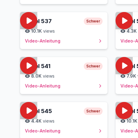
Level
537
Level
Schwer
10.1K
views
4.3K
Video-Anleitung
Video-A
Level
541
Level
Schwer
8.0K
views
7.9K
Video-Anleitung
Video-A
Level
545
Level
Schwer
4.4K
views
10.1K
Video-Anleitung
Video-A