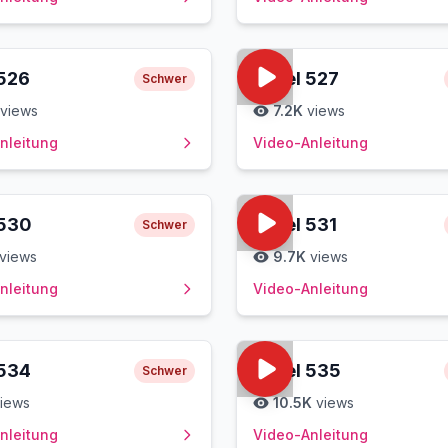
526
Level
527
Schwer
views
7.2K
views
nleitung
Video-Anleitung
530
Level
531
Schwer
views
9.7K
views
nleitung
Video-Anleitung
534
Level
535
Schwer
iews
10.5K
views
nleitung
Video-Anleitung