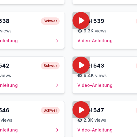
538
Level
539
Schwer
views
9.3K
views
nleitung
Video-Anleitung
542
Level
543
Schwer
views
6.4K
views
nleitung
Video-Anleitung
546
Level
547
Schwer
views
2.3K
views
nleitung
Video-Anleitung