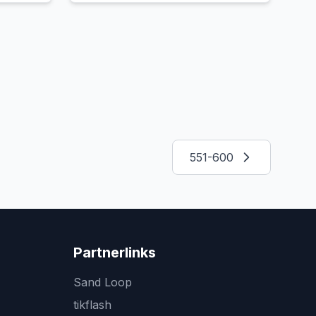
551-600
Partnerlinks
Sand Loop
tikflash