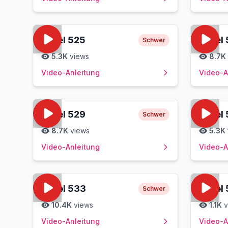
Level
525
Level
Schwer
5.3K
views
8.7K
Video-Anleitung
Video-A
Level
529
Level
Schwer
8.7K
views
5.3K
Video-Anleitung
Video-A
Level
533
Level
Schwer
10.4K
views
1.1K
v
Video-Anleitung
Video-A