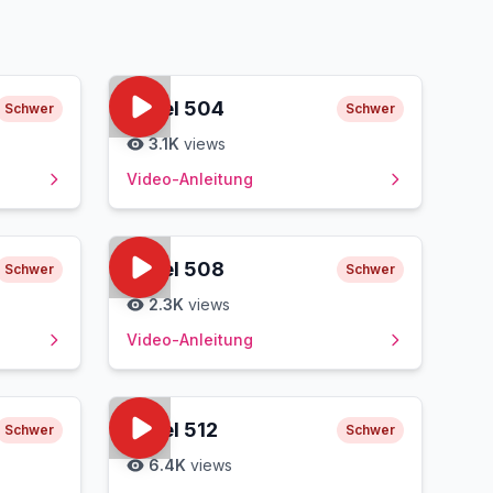
Level
504
Schwer
Schwer
3.1K
views
Video-Anleitung
Level
508
Schwer
Schwer
2.3K
views
Video-Anleitung
Level
512
Schwer
Schwer
6.4K
views