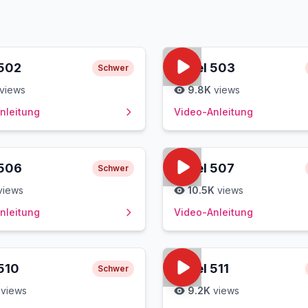
502
Level
503
Schwer
views
9.8K
views
nleitung
Video-Anleitung
506
Level
507
Schwer
views
10.5K
views
nleitung
Video-Anleitung
510
Level
511
Schwer
views
9.2K
views