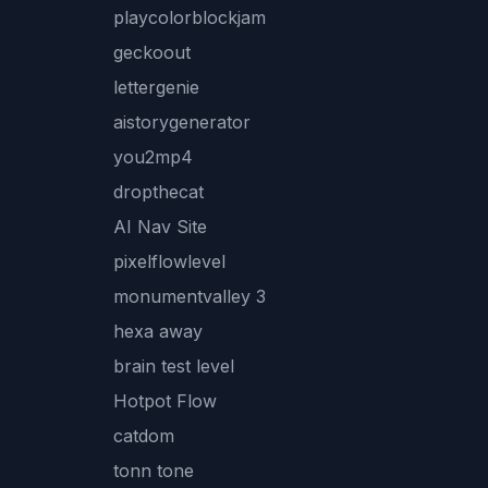
playcolorblockjam
geckoout
lettergenie
aistorygenerator
you2mp4
dropthecat
AI Nav Site
pixelflowlevel
monumentvalley 3
hexa away
brain test level
Hotpot Flow
catdom
tonn tone