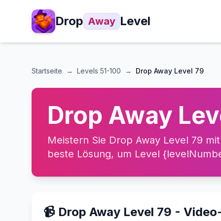
Drop
Level
Away
Startseite
→
Levels
51-100
→
Drop Away Level 79
Drop Away Lev
Meistern Sie Drop Away Level 79 mit
beste Lösung, um Level {levelNumber
📹 Drop Away Level 79 - Vide