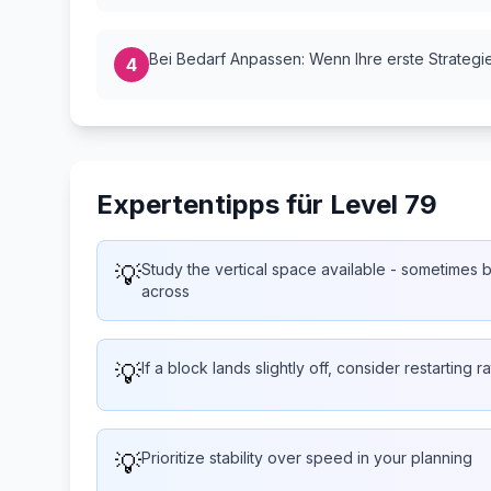
Bei Bedarf Anpassen: Wenn Ihre erste Strategie 
4
Expertentipps für Level 79
💡
Study the vertical space available - sometimes bu
across
💡
If a block lands slightly off, consider restarting 
💡
Prioritize stability over speed in your planning