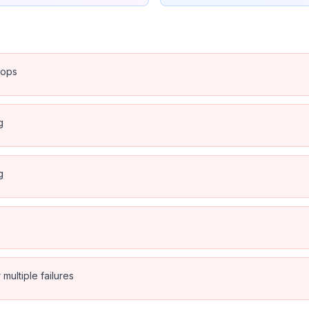
rops
g
g
multiple failures