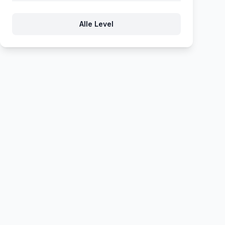
90
91
92
93
94
Alle Level
95
96
97
98
99
100
101
102
103