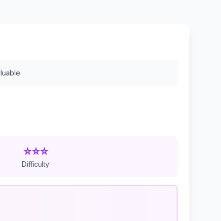
luable.
⭐⭐⭐
Difficulty