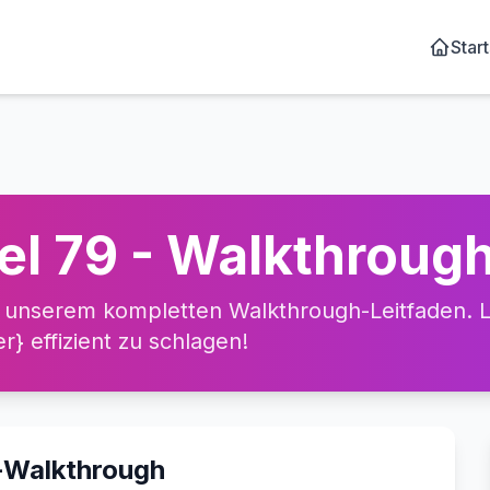
Start
el 79 - Walkthroug
 unserem kompletten Walkthrough-Leitfaden. Le
} effizient zu schlagen!
o-Walkthrough