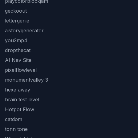
playcolorblockjam
geckoout
lettergenie
aistorygenerator
you2mp4
dropthecat
AI Nav Site
pixelflowlevel
monumentvalley 3
hexa away
brain test level
Hotpot Flow
catdom
tonn tone