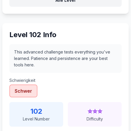
Alle Level
123
124
125
126
Level 102 Info
This advanced challenge tests everything you've
learned. Patience and persistence are your best
tools here.
Schwierigkeit
Schwer
102
⭐⭐⭐
Level Number
Difficulty