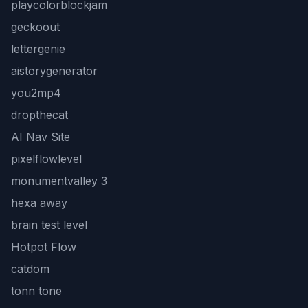
playcolorblockjam
geckoout
lettergenie
aistorygenerator
you2mp4
dropthecat
AI Nav Site
pixelflowlevel
monumentvalley 3
hexa away
brain test level
Hotpot Flow
catdom
tonn tone