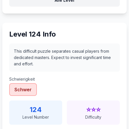
Alle Level
145
146
147
148
Level 124 Info
This difficult puzzle separates casual players from
dedicated masters. Expect to invest significant time
and effort.
Schwierigkeit
Schwer
124
⭐⭐⭐
Level Number
Difficulty