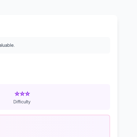
aluable.
⭐⭐⭐
Difficulty