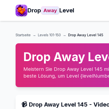
Drop
Level
Away
Startseite
→
Levels
101-150
→
Drop Away Level 145
Drop Away Lev
Meistern Sie Drop Away Level 145 mi
beste Lösung, um Level {levelNumber
📹 Drop Away Level 145 - Vid