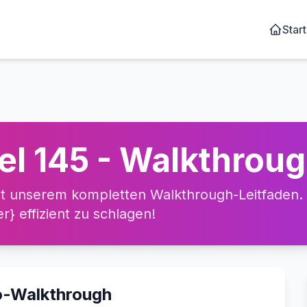
Start
el 145 - Walkthrou
t unserem kompletten Walkthrough-Leitfaden. L
} effizient zu schlagen!
eo-Walkthrough