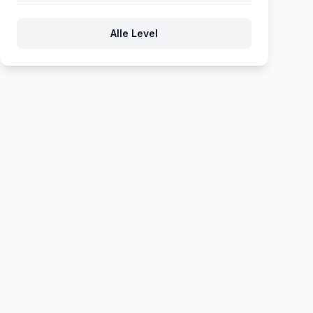
156
157
158
159
160
Alle Level
161
162
163
164
165
166
167
168
169