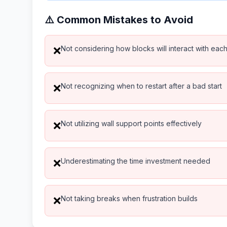
⚠️ Common Mistakes to Avoid
Not considering how blocks will interact with eac
❌
Not recognizing when to restart after a bad start
❌
Not utilizing wall support points effectively
❌
Underestimating the time investment needed
❌
Not taking breaks when frustration builds
❌