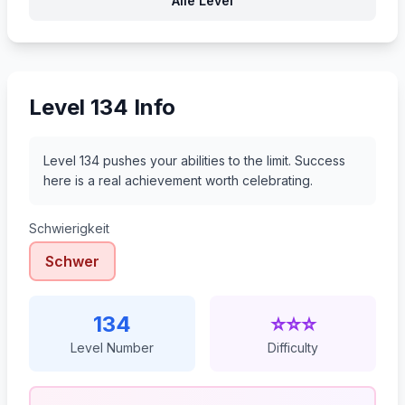
Alle Level
155
156
157
158
Level 134 Info
Level 134 pushes your abilities to the limit. Success
here is a real achievement worth celebrating.
Schwierigkeit
Schwer
134
⭐⭐⭐
Level Number
Difficulty