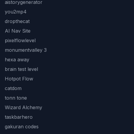
aistorygenerator
you2mp4
dropthecat
AI Nav Site
pixelflowlevel
monumentvalley 3
hexa away
brain test level
Hotpot Flow
catdom
tonn tone
Wizard Alchemy
taskbarhero
gakuran codes