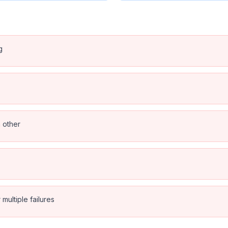
g
h other
multiple failures