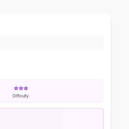
⭐⭐⭐
Difficulty