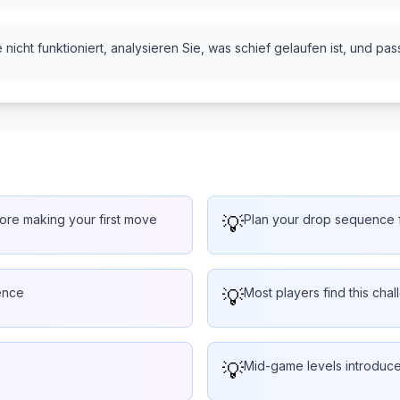
nicht funktioniert, analysieren Sie, was schief gelaufen ist, und pas
ore making your first move
💡
Plan your drop sequence f
ence
💡
Most players find this chal
💡
Mid-game levels introduc