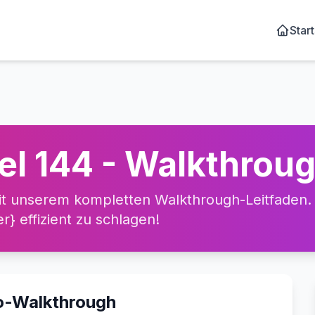
Start
el 144 - Walkthrou
t unserem kompletten Walkthrough-Leitfaden. L
} effizient zu schlagen!
eo-Walkthrough