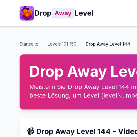
Drop
Level
Away
Startseite
→
Levels
101-150
→
Drop Away Level 144
Drop Away Lev
Meistern Sie Drop Away Level 144 mi
beste Lösung, um Level {levelNumber
📹 Drop Away Level 144 - Vid