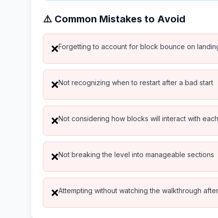
⚠️ Common Mistakes to Avoid
Forgetting to account for block bounce on landin
❌
Not recognizing when to restart after a bad start
❌
Not considering how blocks will interact with eac
❌
Not breaking the level into manageable sections
❌
Attempting without watching the walkthrough after 
❌