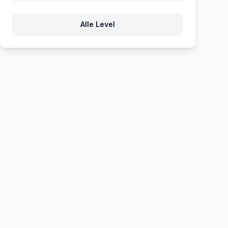
155
156
157
158
159
Alle Level
160
161
162
163
164
165
166
167
168