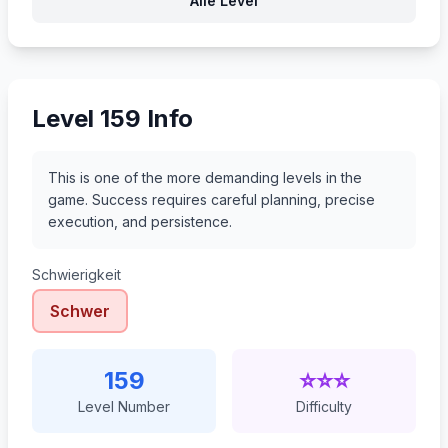
Alle Level
180
181
182
183
Level 159 Info
This is one of the more demanding levels in the
game. Success requires careful planning, precise
execution, and persistence.
Schwierigkeit
Schwer
159
⭐⭐⭐
Level Number
Difficulty