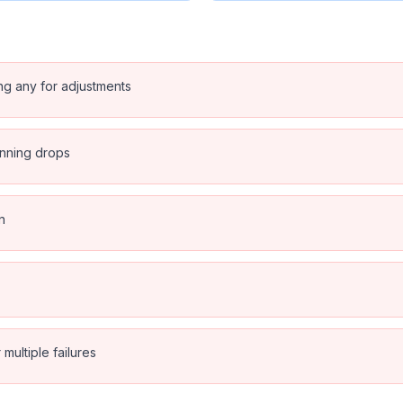
ing any for adjustments
anning drops
n
multiple failures