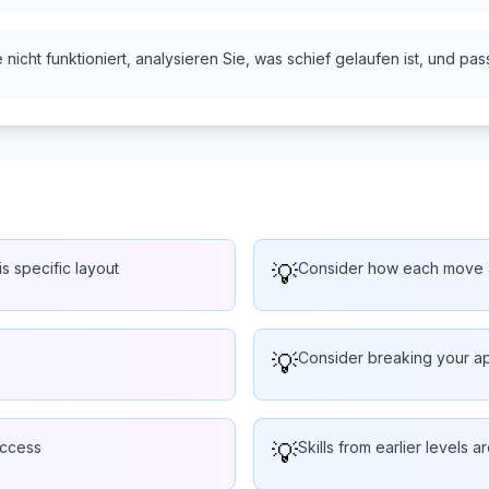
nicht funktioniert, analysieren Sie, was schief gelaufen ist, und pas
is specific layout
💡
Consider how each move af
💡
Consider breaking your ap
uccess
💡
Skills from earlier levels a