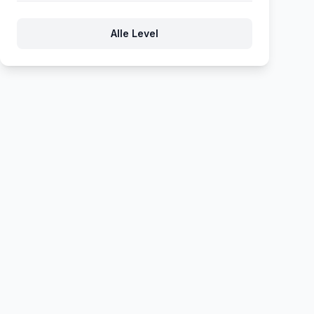
134
135
136
137
138
Alle Level
139
140
141
142
143
144
145
146
147