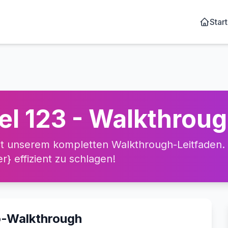
Start
el 123 - Walkthrou
t unserem kompletten Walkthrough-Leitfaden. L
} effizient zu schlagen!
o-Walkthrough