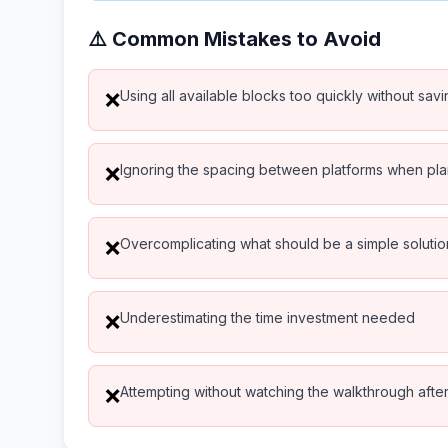
⚠️ Common Mistakes to Avoid
Using all available blocks too quickly without sav
❌
Ignoring the spacing between platforms when pl
❌
Overcomplicating what should be a simple solutio
❌
Underestimating the time investment needed
❌
Attempting without watching the walkthrough after 
❌