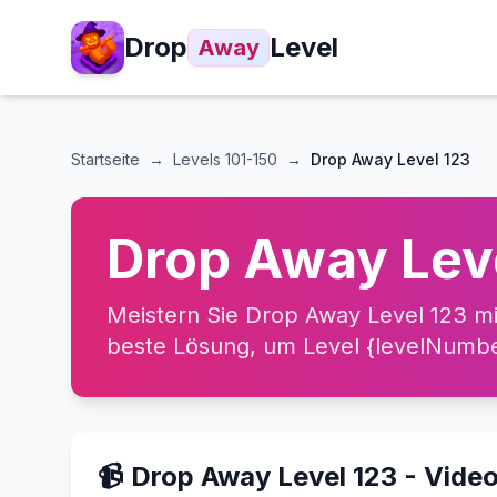
Drop
Level
Away
Startseite
→
Levels
101-150
→
Drop Away Level 123
Drop Away Lev
Meistern Sie Drop Away Level 123 mi
beste Lösung, um Level {levelNumber
📹 Drop Away Level 123 - Vide