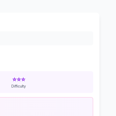
⭐⭐⭐
Difficulty