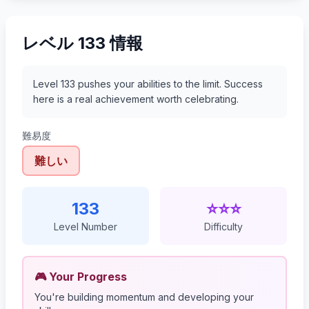
レベル 133 情報
Level 133 pushes your abilities to the limit. Success
here is a real achievement worth celebrating.
難易度
難しい
133
⭐⭐⭐
Level Number
Difficulty
🎮 Your Progress
You're building momentum and developing your