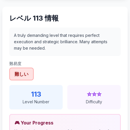
レベル 113 情報
A truly demanding level that requires perfect
execution and strategic brilliance. Many attempts
may be needed.
難易度
難しい
113
⭐⭐⭐
Level Number
Difficulty
🎮 Your Progress