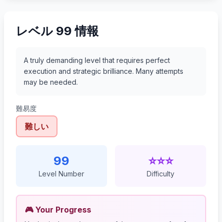
レベル 99 情報
A truly demanding level that requires perfect
execution and strategic brilliance. Many attempts
may be needed.
難易度
難しい
99
⭐⭐⭐
Level Number
Difficulty
🎮 Your Progress