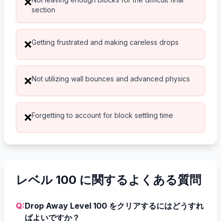
❌
section
Getting frustrated and making careless drops
❌
Not utilizing wall bounces and advanced physics
❌
Forgetting to account for block settling time
❌
レベル 100 に関するよくある質問
Q:
Drop Away Level 100 をクリアするにはどうすれ
ばよいですか？