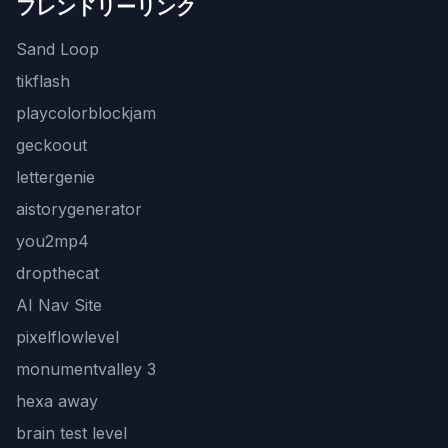
フレンドリーリンク
Sand Loop
tikflash
playcolorblockjam
geckoout
lettergenie
aistorygenerator
you2mp4
dropthecat
AI Nav Site
pixelflowlevel
monumentvalley 3
hexa away
brain test level