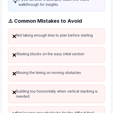
💡
walkthrough for insights
⚠️ Common Mistakes to Avoid
Not taking enough time to plan before starting
❌
Wasting blocks on the easy initial section
❌
Missing the timing on moving obstacles
❌
Building too horizontally when vertical stacking is
❌
needed
Not leaving enough blocks for the difficult final