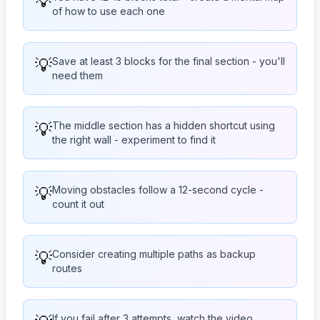
💡
of how to use each one
💡
Save at least 3 blocks for the final section - you'll
need them
💡
The middle section has a hidden shortcut using
the right wall - experiment to find it
💡
Moving obstacles follow a 12-second cycle -
count it out
💡
Consider creating multiple paths as backup
routes
If you fail after 3 attempts, watch the video