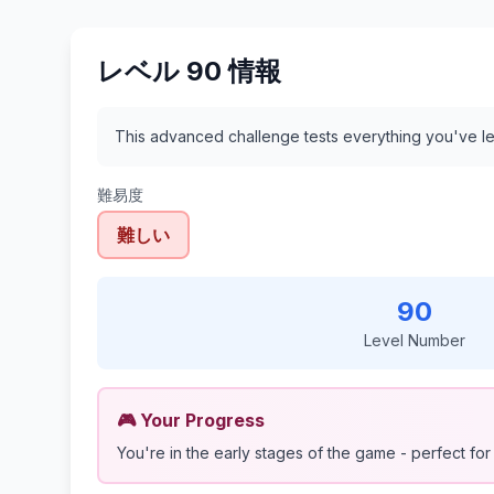
レベル 90 情報
This advanced challenge tests everything you've le
難易度
難しい
90
Level Number
🎮 Your Progress
You're in the early stages of the game - perfect for 