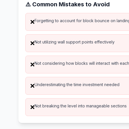
⚠️ Common Mistakes to Avoid
Forgetting to account for block bounce on landin
❌
Not utilizing wall support points effectively
❌
Not considering how blocks will interact with eac
❌
Underestimating the time investment needed
❌
Not breaking the level into manageable sections
❌