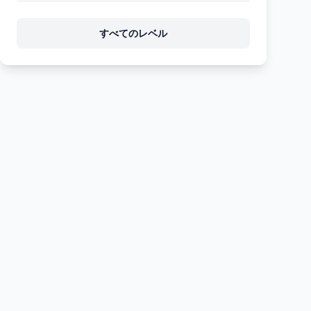
106
107
108
109
110
すべてのレベル
111
112
113
114