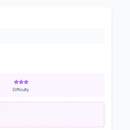
⭐⭐⭐
Difficulty