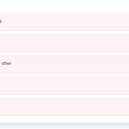
g
h other