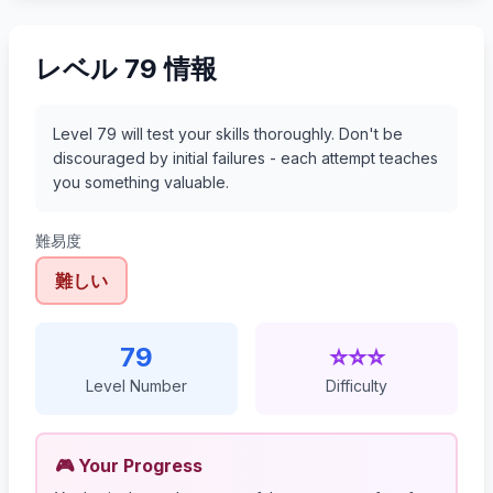
レベル 79 情報
Level 79 will test your skills thoroughly. Don't be
discouraged by initial failures - each attempt teaches
you something valuable.
難易度
難しい
79
⭐⭐⭐
Level Number
Difficulty
🎮 Your Progress