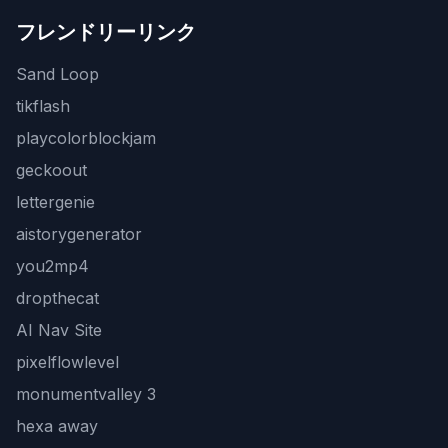
フレンドリーリンク
Sand Loop
tikflash
playcolorblockjam
geckoout
lettergenie
aistorygenerator
you2mp4
dropthecat
AI Nav Site
pixelflowlevel
monumentvalley 3
hexa away