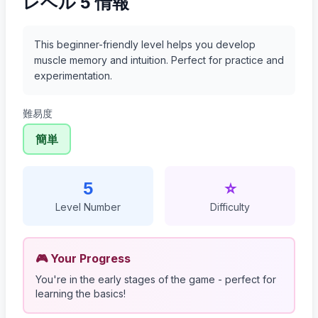
レベル 5 情報
This beginner-friendly level helps you develop
muscle memory and intuition. Perfect for practice and
experimentation.
難易度
簡単
5
⭐
Level Number
Difficulty
🎮 Your Progress
You're in the early stages of the game - perfect for
learning the basics!