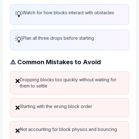
💡
Watch for how blocks interact with obstacles
💡
Plan all three drops before starting
⚠️ Common Mistakes to Avoid
Dropping blocks too quickly without waiting for
❌
them to settle
Starting with the wrong block order
❌
Not accounting for block physics and bouncing
❌