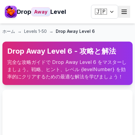
Drop
Level
🇯🇵
Away
ホーム
→
Levels
1-50
→
Drop Away Level 6
Drop Away Level 6 - 攻略と解法
完全な攻略ガイドで Drop Away Level 6 をマスターし
ましょう。戦略、ヒント、レベル {levelNumber} を効
率的にクリアするための最適な解法を学びましょう！