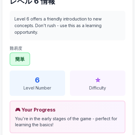
レベル 6 情報
Level 6 offers a friendly introduction to new
concepts. Don't rush - use this as a learning
opportunity.
難易度
簡単
6
⭐
Level Number
Difficulty
🎮 Your Progress
You're in the early stages of the game - perfect for
learning the basics!