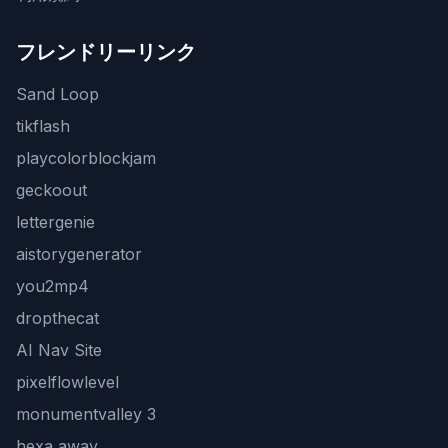
フレンドリーリンク
Sand Loop
tikflash
playcolorblockjam
geckoout
lettergenie
aistorygenerator
you2mp4
dropthecat
AI Nav Site
pixelflowlevel
monumentvalley 3
hexa away