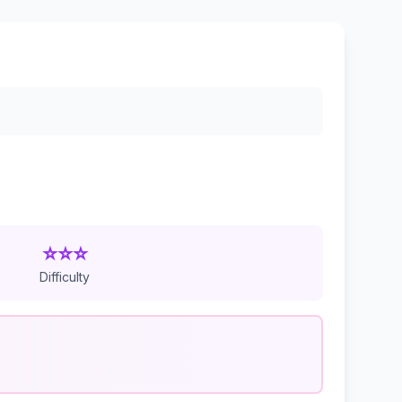
⭐⭐⭐
Difficulty