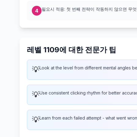
필요시 적응: 첫 번째 전략이 작동하지 않으면 무
4
레벨 1109에 대한 전문가 팁
💡
Look at the level from different mental angles b
💡
Use consistent clicking rhythm for better accura
💡
Learn from each failed attempt - what went wro