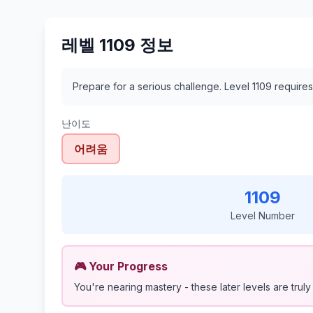
레벨 1109 정보
Prepare for a serious challenge. Level 1109 requir
난이도
어려움
1109
Level Number
🎮 Your Progress
You're nearing mastery - these later levels are truly