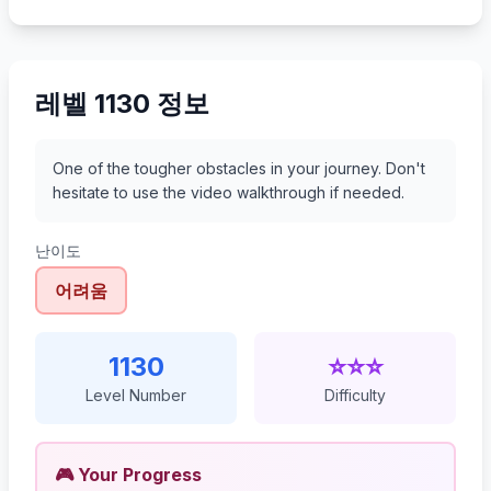
1151
1152
1153
1154
레벨 1130 정보
One of the tougher obstacles in your journey. Don't
hesitate to use the video walkthrough if needed.
난이도
어려움
1130
⭐⭐⭐
Level Number
Difficulty
🎮 Your Progress