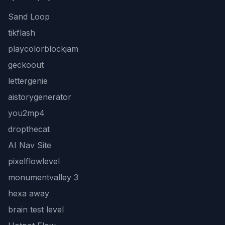
Sand Loop
tikflash
playcolorblockjam
geckoout
lettergenie
aistorygenerator
you2mp4
dropthecat
AI Nav Site
pixelflowlevel
monumentvalley 3
hexa away
brain test level