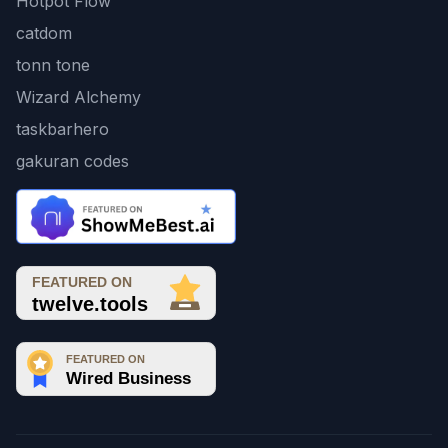
Hotpot Flow
catdom
tonn tone
Wizard Alchemy
taskbarhero
gakuran codes