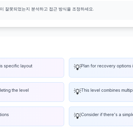
엇이 잘못되었는지 분석하고 접근 방식을 조정하세요.
is specific layout
💡
Plan for recovery options i
eting the level
💡
This level combines multi
tions
💡
Consider if there's a simp