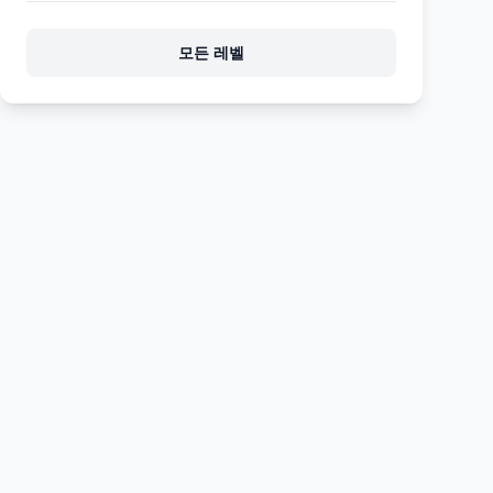
1239
1240
1241
1242
1243
모든 레벨
1244
1245
1246
1247