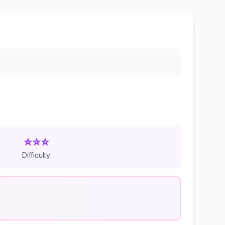
⭐⭐⭐
Difficulty