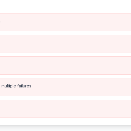
n
multiple failures