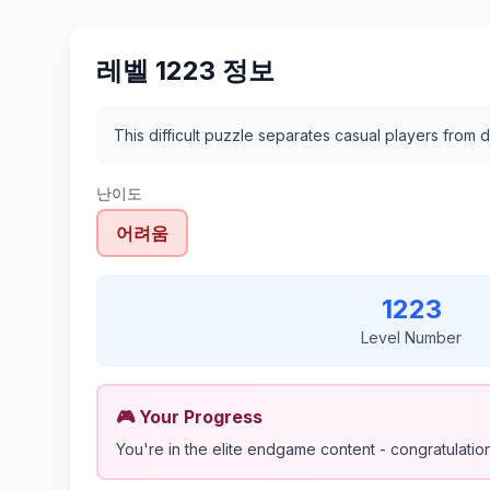
레벨 1223 정보
This difficult puzzle separates casual players from d
난이도
어려움
1223
Level Number
🎮 Your Progress
You're in the elite endgame content - congratulations