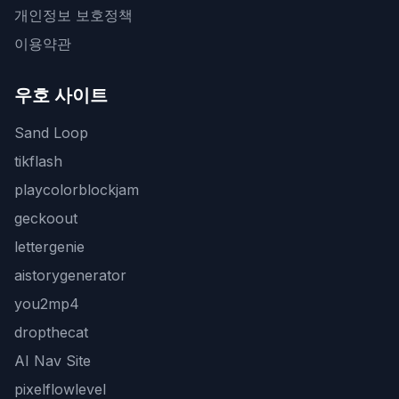
개인정보 보호정책
이용약관
우호 사이트
Sand Loop
tikflash
playcolorblockjam
geckoout
lettergenie
aistorygenerator
you2mp4
dropthecat
AI Nav Site
pixelflowlevel