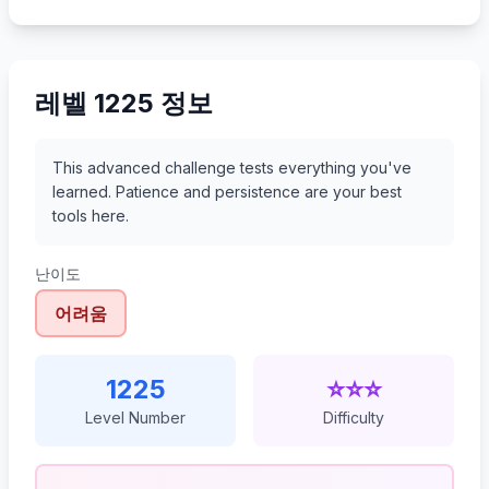
1246
1247
1248
1249
레벨 1225 정보
This advanced challenge tests everything you've
learned. Patience and persistence are your best
tools here.
난이도
어려움
1225
⭐⭐⭐
Level Number
Difficulty