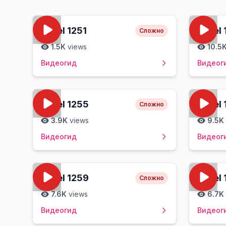
Level
1251
Level
Сложно
1.5K
views
10.5
Видеогид
Видеог
Level
1255
Level
Сложно
3.9K
views
9.5K
Видеогид
Видеог
Level
1259
Level
Сложно
7.6K
views
6.7K
Видеогид
Видеог