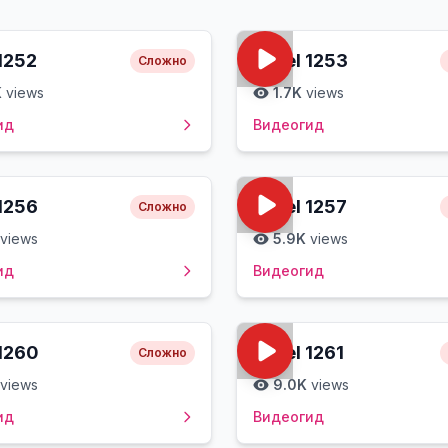
1252
Level
1253
Сложно
K
views
1.7K
views
ид
Видеогид
1256
Level
1257
Сложно
views
5.9K
views
ид
Видеогид
1260
Level
1261
Сложно
views
9.0K
views
ид
Видеогид