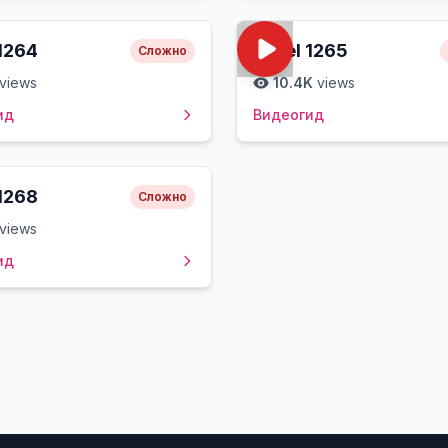
1264
Level
1265
Сложно
views
10.4K
views
ид
Видеогид
1268
Сложно
views
ид