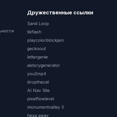
Дружественные ссылки
Sand Loop
ьности
tikflash
playcolorblockjam
geckoout
lettergenie
aistorygenerator
you2mp4
dropthecat
AI Nav Site
pixelflowlevel
monumentvalley 3
hexa away