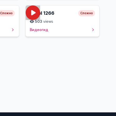
Level
1266
Сложно
Сложно
503
views
Видеогид