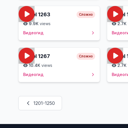
Level
1263
Level
Сложно
9.9K
views
2.7K
Видеогид
Видеог
Level
1267
Level
Сложно
10.4K
views
2.7K
Видеогид
Видеог
1201-1250