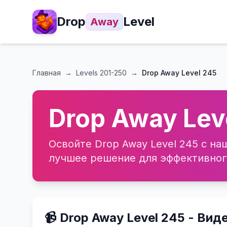
Drop
Level
Away
Главная
→
Levels
201-250
→
Drop Away Level 245
Drop Away Lev
Освойте Drop Away Level 245 с н
лучшее решение для эффективного
📹 Drop Away Level 245 - Ви