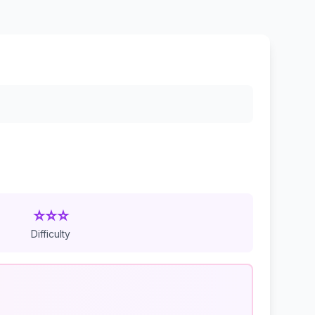
⭐⭐⭐
Difficulty