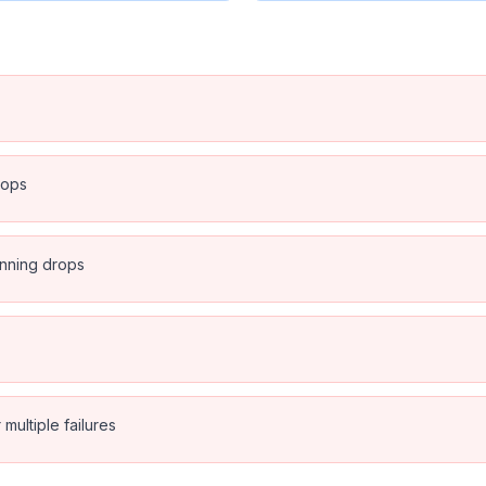
rops
anning drops
multiple failures