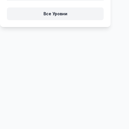
256
257
258
259
260
Все Уровни
261
262
263
264
265
266
267
268
269