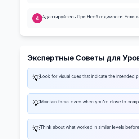
Адаптируйтесь При Необходимости: Если ва
4
Экспертные Советы для Уро
💡
Look for visual cues that indicate the intended p
💡
Maintain focus even when you're close to compl
💡
Think about what worked in similar levels befor