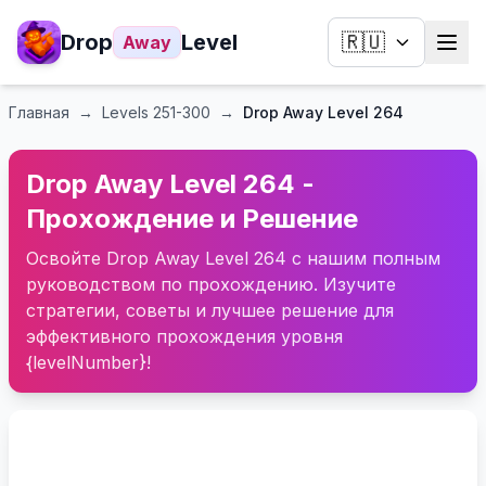
Drop
Level
🇷🇺
Away
Главная
→
Levels
251-300
→
Drop Away Level 264
Drop Away Level 264 -
Прохождение и Решение
Освойте Drop Away Level 264 с нашим полным
руководством по прохождению. Изучите
стратегии, советы и лучшее решение для
эффективного прохождения уровня
{levelNumber}!