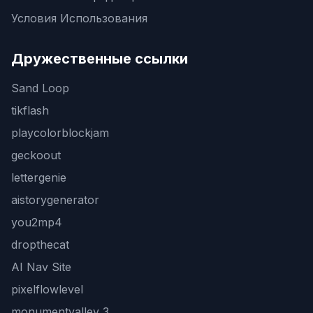
Условия Использования
Дружественные ссылки
Sand Loop
tikflash
playcolorblockjam
geckoout
lettergenie
aistorygenerator
you2mp4
dropthecat
AI Nav Site
pixelflowlevel
monumentvalley 3