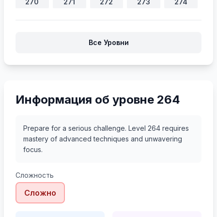
270
271
272
273
274
275
276
277
278
279
Все Уровни
280
281
282
283
284
285
286
287
288
Информация об уровне 264
Prepare for a serious challenge. Level 264 requires
mastery of advanced techniques and unwavering
focus.
Сложность
Сложно