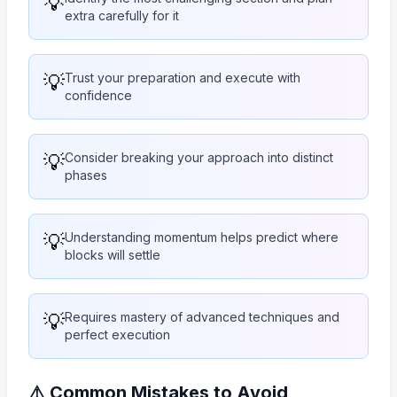
💡
extra carefully for it
💡
Trust your preparation and execute with
confidence
💡
Consider breaking your approach into distinct
phases
💡
Understanding momentum helps predict where
blocks will settle
💡
Requires mastery of advanced techniques and
perfect execution
⚠️ Common Mistakes to Avoid