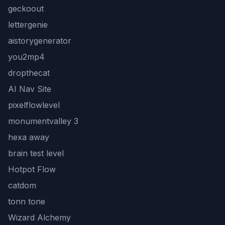
geckoout
lettergenie
aistorygenerator
you2mp4
dropthecat
AI Nav Site
pixelflowlevel
monumentvalley 3
hexa away
brain test level
Hotpot Flow
catdom
tonn tone
Wizard Alchemy