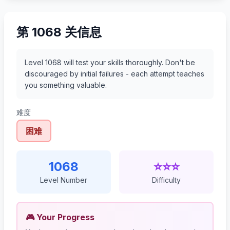
第 1068 关信息
Level 1068 will test your skills thoroughly. Don't be
discouraged by initial failures - each attempt teaches
you something valuable.
难度
困难
1068
⭐⭐⭐
Level Number
Difficulty
🎮 Your Progress