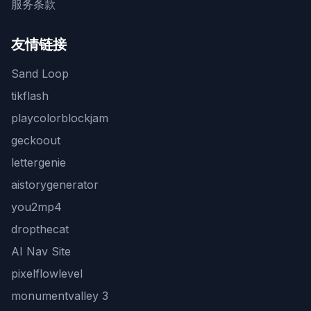
服务条款
友情链接
Sand Loop
tikflash
playcolorblockjam
geckoout
lettergenie
aistorygenerator
you2mp4
dropthecat
AI Nav Site
pixelflowlevel
monumentvalley 3