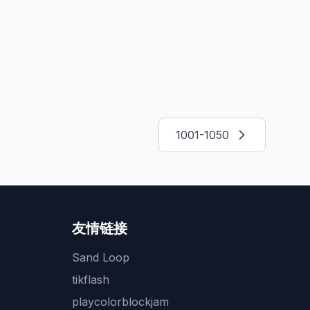
1001-1050
友情链接
Sand Loop
tikflash
playcolorblockjam