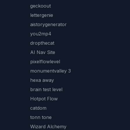
geckoout
lettergenie
aistorygenerator
you2mp4
dropthecat
AI Nav Site
pixelflowlevel
monumentvalley 3
hexa away
brain test level
Hotpot Flow
catdom
tonn tone
Wizard Alchemy